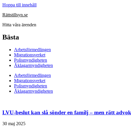
Hoppa till innehåll
Rättstillsyn.se
Hitta våra ärenden
Bästa
Arbetsförmedlingen
Migrationsverket
Polismyndigheten
Åklagarmyndigheten
Arbetsförmedlingen
Migrationsverket
Polismyndigheten
Åklagarmyndigheten
LVU-beslut kan slå sönder en familj – men rätt advok
30 maj 2025