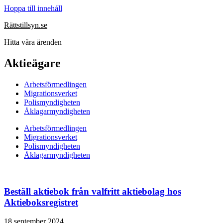
Hoppa till innehåll
Rättstillsyn.se
Hitta våra ärenden
Aktieägare
Arbetsförmedlingen
Migrationsverket
Polismyndigheten
Åklagarmyndigheten
Arbetsförmedlingen
Migrationsverket
Polismyndigheten
Åklagarmyndigheten
Beställ aktiebok från valfritt aktiebolag hos
Aktieboksregistret
18 september 2024