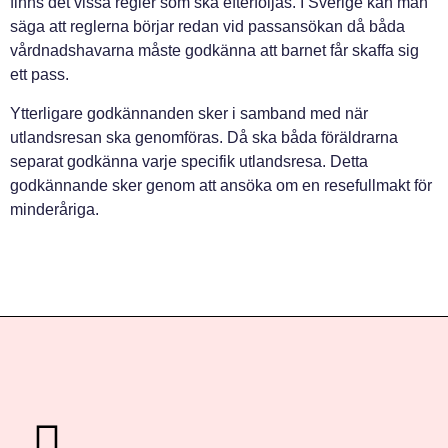
finns det vissa regler som ska efterföljas. I Sverige kan man
säga att reglerna börjar redan vid passansökan då båda
vårdnadshavarna måste godkänna att barnet får skaffa sig
ett pass.
Ytterligare godkännanden sker i samband med när
utlandsresan ska genomföras. Då ska båda föräldrarna
separat godkänna varje specifik utlandsresa. Detta
godkännande sker genom att ansöka om en resefullmakt för
minderåriga.