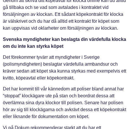
Genom att skriva ditt köpeavtal för klocka online kan du alltid
gå tillbaka och se vad som avtalades i kontraktet vid
försäljningen av klockan. Ett sådant köpekontrakt för klocka
är välskrivet och du har då alltid ett kontrakt för köpet som
kan uppvisas vid oklarheter om försäljningen av klockan.
Svenska myndigheter kan beslagta din värdefulla klocka
om du inte kan styrka köpet
Det förekommer tyvärr att myndigheter i Sverige
(polismyndigheten) beslagtar värdefulla armbandsur och
kräver sedan att köpet ska kunna styrkas med exempelvis ett
kvitto, köpeavtal eller köpekontrakt.
Det har kommit till vår kännedom att poliser bland annat har
“stoppat” klockägare ute på stan och beordrat dessa att
överlämna sina dyra klockor till polisen. Senare har polisen
hör av sig till klockägarna och avkrävt dessa ett köpekontrakt
eller liknande för dokumentation om köpet.
Vi på Dokum rekommenderar starkt att du har ett