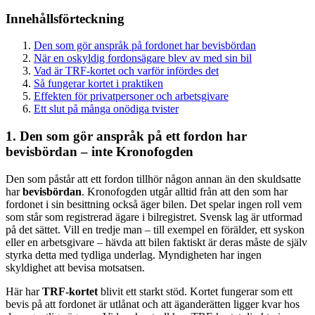
Innehållsförteckning
Den som gör anspråk på fordonet har bevisbördan
När en oskyldig fordonsägare blev av med sin bil
Vad är TRF-kortet och varför infördes det
Så fungerar kortet i praktiken
Effekten för privatpersoner och arbetsgivare
Ett slut på många onödiga tvister
1. Den som gör anspråk på ett fordon har
bevisbördan – inte Kronofogden
Den som påstår att ett fordon tillhör någon annan än den skuldsatte
har
bevisbördan
. Kronofogden utgår alltid från att den som har
fordonet i sin besittning också äger bilen. Det spelar ingen roll vem
som står som registrerad ägare i bilregistret. Svensk lag är utformad
på det sättet. Vill en tredje man – till exempel en förälder, ett syskon
eller en arbetsgivare – hävda att bilen faktiskt är deras måste de själv
styrka detta med tydliga underlag. Myndigheten har ingen
skyldighet att bevisa motsatsen.
Här har
TRF-kortet
blivit ett starkt stöd. Kortet fungerar som ett
bevis på att fordonet är utlånat och att äganderätten ligger kvar hos