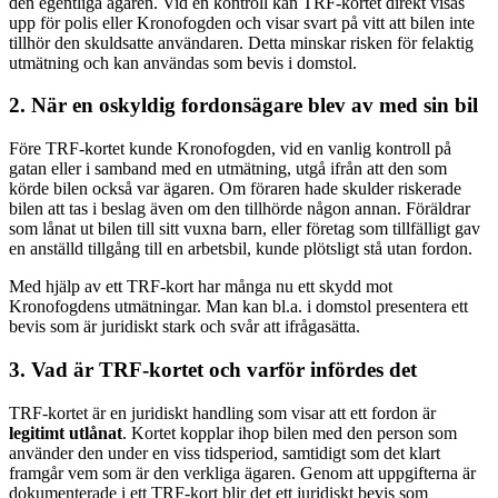
den egentliga ägaren. Vid en kontroll kan TRF-kortet direkt visas
upp för polis eller Kronofogden och visar svart på vitt att bilen inte
tillhör den skuldsatte användaren. Detta minskar risken för felaktig
utmätning och kan användas som bevis i domstol.
2. När en oskyldig fordonsägare blev av med sin bil
Före TRF-kortet kunde Kronofogden, vid en vanlig kontroll på
gatan eller i samband med en utmätning, utgå ifrån att den som
körde bilen också var ägaren. Om föraren hade skulder riskerade
bilen att tas i beslag även om den tillhörde någon annan. Föräldrar
som lånat ut bilen till sitt vuxna barn, eller företag som tillfälligt gav
en anställd tillgång till en arbetsbil, kunde plötsligt stå utan fordon.
Med hjälp av ett TRF-kort har många nu ett skydd mot
Kronofogdens utmätningar. Man kan bl.a. i domstol presentera ett
bevis som är juridiskt stark och svår att ifrågasätta.
3. Vad är TRF-kortet och varför infördes det
TRF-kortet är en juridiskt handling som visar att ett fordon är
legitimt utlånat
. Kortet kopplar ihop bilen med den person som
använder den under en viss tidsperiod, samtidigt som det klart
framgår vem som är den verkliga ägaren. Genom att uppgifterna är
dokumenterade i ett TRF-kort blir det ett juridiskt bevis som