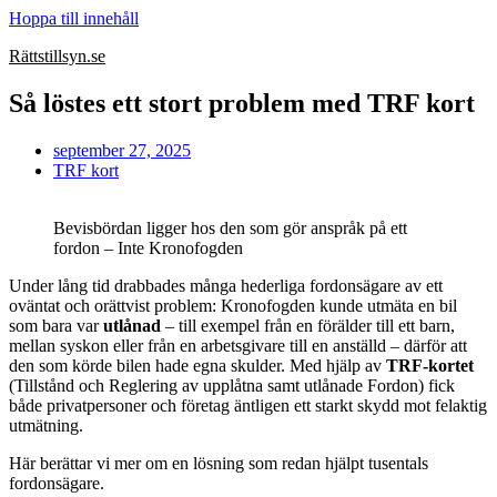
Hoppa till innehåll
Rättstillsyn.se
Så löstes ett stort problem med TRF kort
september 27, 2025
TRF kort
Bevisbördan ligger hos den som gör anspråk på ett
fordon – Inte Kronofogden
Under lång tid drabbades många hederliga fordonsägare av ett
oväntat och orättvist problem: Kronofogden kunde utmäta en bil
som bara var
utlånad
– till exempel från en förälder till ett barn,
mellan syskon eller från en arbetsgivare till en anställd – därför att
den som körde bilen hade egna skulder. Med hjälp av
TRF-kortet
(Tillstånd och Reglering av upplåtna samt utlånade Fordon) fick
både privatpersoner och företag äntligen ett starkt skydd mot felaktig
utmätning.
Här berättar vi mer om en lösning som redan hjälpt tusentals
fordonsägare.