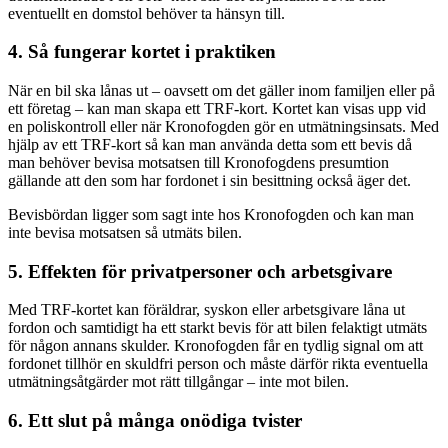
eventuellt en domstol behöver ta hänsyn till.
4. Så fungerar kortet i praktiken
När en bil ska lånas ut – oavsett om det gäller inom familjen eller på
ett företag – kan man skapa ett TRF-kort. Kortet kan visas upp vid
en poliskontroll eller när Kronofogden gör en utmätningsinsats. Med
hjälp av ett TRF-kort så kan man använda detta som ett bevis då
man behöver bevisa motsatsen till Kronofogdens presumtion
gällande att den som har fordonet i sin besittning också äger det.
Bevisbördan ligger som sagt inte hos Kronofogden och kan man
inte bevisa motsatsen så utmäts bilen.
5. Effekten för privatpersoner och arbetsgivare
Med TRF-kortet kan föräldrar, syskon eller arbetsgivare låna ut
fordon och samtidigt ha ett starkt bevis för att bilen felaktigt utmäts
för någon annans skulder. Kronofogden får en tydlig signal om att
fordonet tillhör en skuldfri person och måste därför rikta eventuella
utmätningsåtgärder mot rätt tillgångar – inte mot bilen.
6. Ett slut på många onödiga tvister