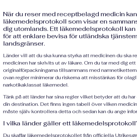
När du reser med receptbelagd medicin kan 
läkemedelsprotokoll som visar en sammanst
dig utomlands. Ett läkemedelsprotokoll ka
för att enklare bevisa för utländska tjänst
landsgränser.
Länder vill att du ska kunna styrka att medicinen du ska 
medicinen har skrivits ut av läkare. Om du tar med dig et
originalförpackningarna tillsammans med namnetiketterna 
ovan regler minimerar du riskerna att misstänkas för olagli
narkotikaklassat läkemedel.
Tänk på att länder har sina regler vilket betyder att du har
din destination. Det finns ingen tabell över vilken medicin
måste själv kontrollera detta och sedan kan du ange inf
I vilka länder gäller ett läkemedelsprotokoll
Du skaffar läkemedelsprotokollet från officiella Utrikesg