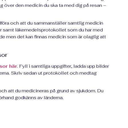
g över den medicin du ska ta med dig på resan –
föra och att du sammanställer samtlig medicin
er samt läkemedelsprotokollet som du har med
ande men det kan finnas medicin som är olaglig att
sor
sor här
. Fyll i samtliga uppgifter, ladda upp bilder
erna. Skriv sedan ut protokollet och medtag
r och att du medicineras på grund av sjukdom. Du
örhand godkänns av länderna.