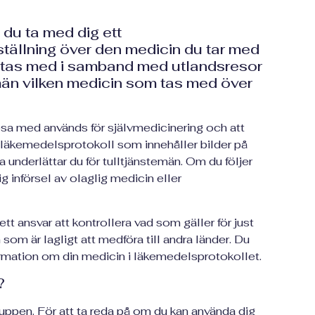
du ta med dig ett
ällning över den medicin du tar med
n tas med i samband med utlandsresor
emän vilken medicin som tas med över
resa med används för självmedicinering och att
t läkemedelsprotokoll som innehåller bilder på
underlättar du för tulltjänstemän. Om du följer
g införsel av olaglig medicin eller
 ett ansvar att kontrollera vad som gäller för just
 som är lagligt att medföra till andra länder. Du
ormation om din medicin i läkemedelsprotokollet.
?
ruppen. För att ta reda på om du kan använda dig