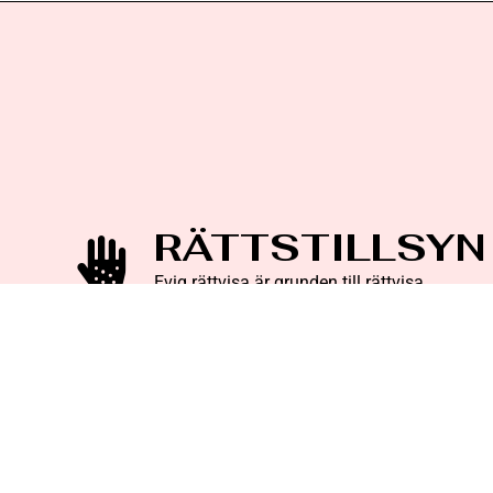
RÄTTSTILLSYN
Evig rättvisa är grunden till rättvisa